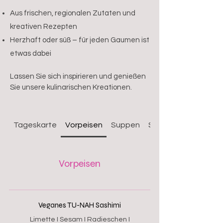
Aus frischen, regionalen Zutaten und
kreativen Rezepten
Herzhaft oder süß – für jeden Gaumen ist
etwas dabei
Lassen Sie sich inspirieren und genießen
Sie unsere kulinarischen Kreationen.
Tageskarte
Vorpeisen
Suppen
Salate
Vorpeisen
Veganes TU-NAH Sashimi
Limette I Sesam I Radieschen I