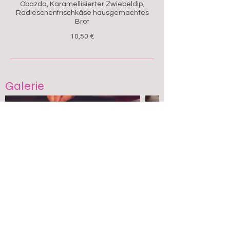
Obazda, Karamellisierter Zwiebeldip,
Radieschenfrischkäse hausgemachtes
Brot
10,50 €
Galerie
Zum Murnauer
Weilheimer Straße 21
82418 Murnau am Staffelsee