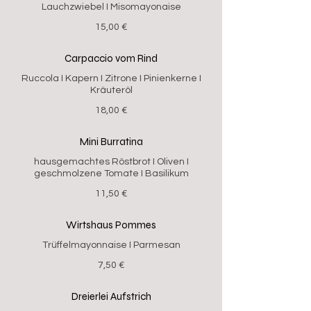
Lauchzwiebel I Misomayonaise
15,00 €
Carpaccio vom Rind
Ruccola I Kapern I Zitrone I Pinienkerne I
Kräuteröl
18,00 €
Mini Burratina
hausgemachtes Röstbrot I Oliven I
geschmolzene Tomate I Basilikum
11,50 €
Wirtshaus Pommes
Trüffelmayonnaise I Parmesan
7,50 €
Dreierlei Aufstrich