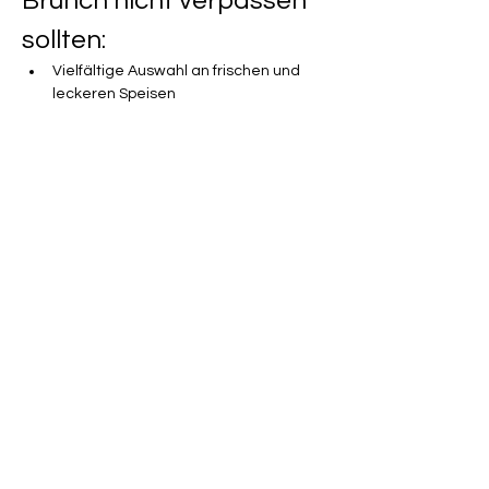
Brunch nicht verpassen 
sollten:
Vielfältige Auswahl an frischen und 
leckeren Speisen
Familienfreundliche Atmosphäre
Mehr anzeigen
Zum Murnauer
Weilheimer Straße 21
82418 Murnau am Staffelsee
Telefon:
+49 (0)8841 48 54 101
E-Mail:
info@zum-murnauer.de
Montag:
geschlossen​​
Dienstag - Freitag:
17:00 - 22:00 Uhr
Samstag, Sontag & Feiertag:
11:30 -14:30 | 17:00 - 22:00 Uhr
Küche: bis 21:00 Uhr